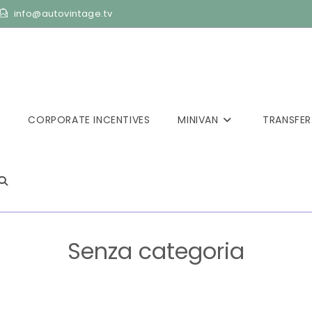
info@autovintage.tv
CORPORATE INCENTIVES
MINIVAN
TRANSFER
TOGGLE
WEBSITE
Senza categoria
>
Blog
>
Senza categoria
SEARCH