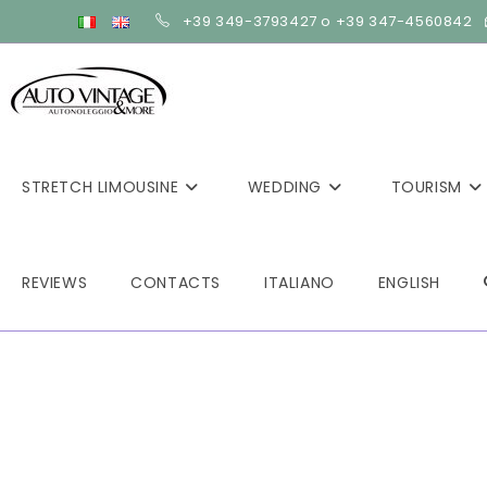
Skip
+39 349-3793427 o +39 347-4560842
to
content
STRETCH LIMOUSINE
WEDDING
TOURISM
REVIEWS
CONTACTS
ITALIANO
ENGLISH