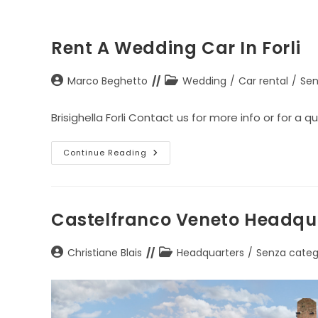
Rent A Wedding Car In Forli
Post
Post
Marco Beghetto
Wedding
/
Car rental
/
Sen
author:
category:
Brisighella Forli Contact us for more info or for a 
Rent
Continue Reading
A
Wedding
Car
In
Forli
Castelfranco Veneto Headqu
Post
Post
Christiane Blais
Headquarters
/
Senza categ
author:
category: