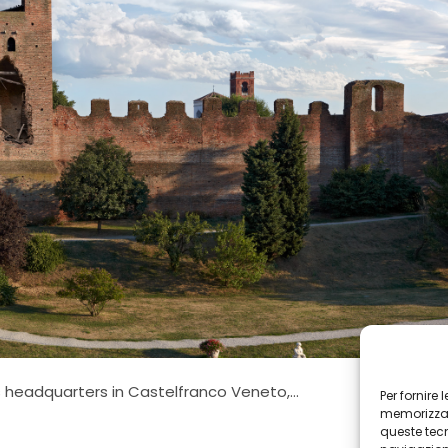
s headquarters in Castelfranco Veneto,…
Per fornire
memorizzare
queste tec