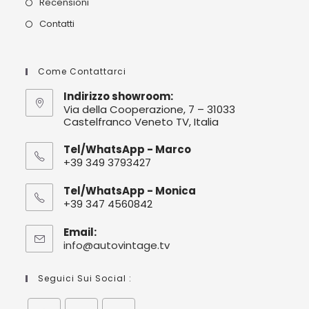
Recensioni
Contatti
Come Contattarci
Indirizzo showroom:
Via della Cooperazione, 7 – 31033
Castelfranco Veneto TV, Italia
Tel/WhatsApp - Marco
+39 349 3793427
Tel/WhatsApp - Monica
+39 347 4560842
Email:
info@autovintage.tv
Opens
in
your
Seguici Sui Social :
application