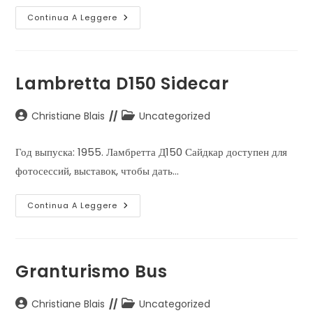
Marchioro
Continua A Leggere
Catering
Lambretta D150 Sidecar
Autore
Categoria
Christiane Blais
Uncategorized
dell'articolo:
dell'articolo:
Год выпуска: 1955. Ламбретта Д150 Сайдкар доступен для
фотосессий, выставок, чтобы дать…
Lambretta
Continua A Leggere
D150
Sidecar
Granturismo Bus
Autore
Categoria
Christiane Blais
Uncategorized