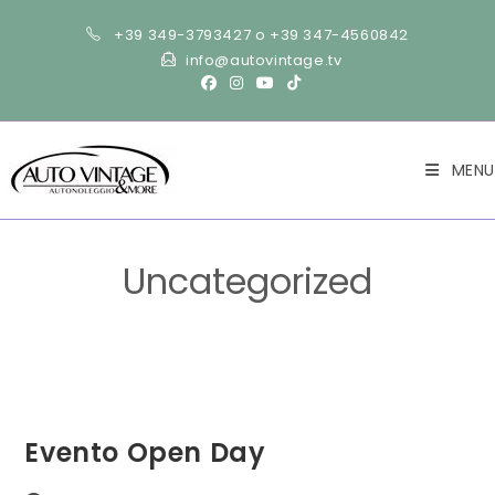
Salta
+39 349-3793427 o +39 347-4560842
al
info@autovintage.tv
contenuto
MENU
Uncategorized
>
Blog
>
Uncategorized
Evento Open Day