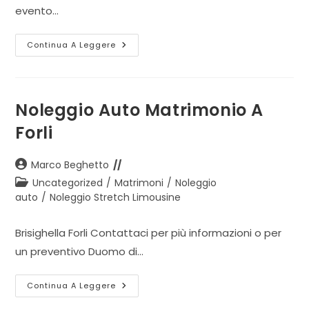
evento…
Evento
Continua A Leggere
Open
Day
Noleggio Auto Matrimonio A
Forli
Autore
Marco Beghetto
dell'articolo:
Categoria
Uncategorized
/
Matrimoni
/
Noleggio
dell'articolo:
auto
/
Noleggio Stretch Limousine
Brisighella Forli Contattaci per più informazioni o per
un preventivo Duomo di…
Noleggio
Continua A Leggere
Auto
Matrimonio