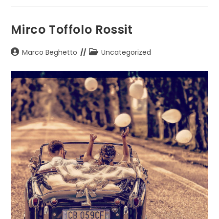
A
Forli
Mirco Toffolo Rossit
Autore
Categoria
Marco Beghetto
Uncategorized
dell'articolo:
dell'articolo: