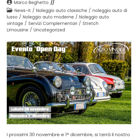
Autore
Marco Beghetto
dell'articolo:
Categoria
News-it
/
Noleggio auto classiche
/
noleggio auto di
dell'articolo:
lusso
/
Noleggio auto moderne
/
Noleggio auto
vintage
/
Servizi Complementari
/
Stretch
Limousine
/
Uncategorized
I prossimi 30 novembre e 1° dicembre, si terrà il nostro