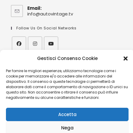
Email:
info@autovintage.tv
Follow Us On Social Networks
Gestisci Consenso Cookie
| Orario:
V
isita alla nostra sede/showroom
Per fornire le migliori esperienze, utilizziamo tecnologie come i
solo su appuntamento
cookie per memorizzare e/o accedere alle informazioni del
dispositivo. Il consenso a queste tecnologie ci permetterà di
| Hours:
elaborare dati come il comportamento di navigazione o ID unici su
V
isits to our offices/showroom upon appointment
questo sito. Non acconsentire o ritirare il consenso può influire
only
negativamente su alcune caratteristiche e funzioni.
Accetta
Nega
MINIVAN MERCEDES BENZ CLASSE V AVANGARDE AMG