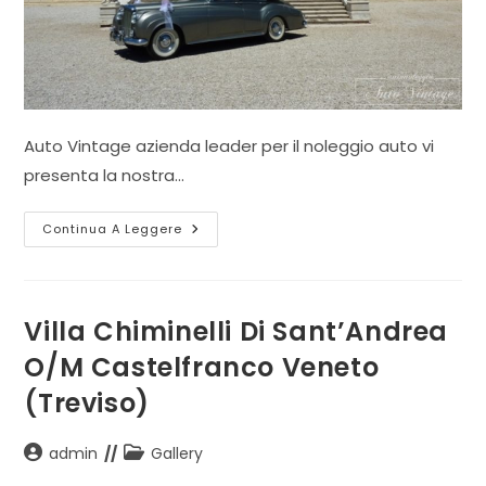
Auto Vintage azienda leader per il noleggio auto vi
presenta la nostra…
Villa
Continua A Leggere
Corner
Della
Regina
A
Cavasagra
Di
Villa Chiminelli Di Sant’Andrea
Vedelago
(Treviso)
O/M Castelfranco Veneto
(Treviso)
Autore
Categoria
admin
Gallery
dell'articolo:
dell'articolo: