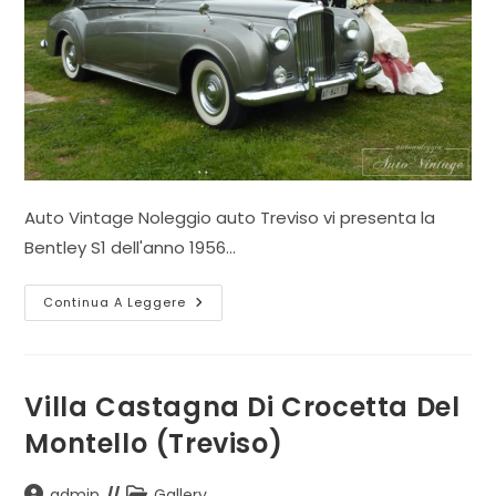
Auto Vintage Noleggio auto Treviso vi presenta la
Bentley S1 dell'anno 1956…
Villa
Continua A Leggere
Ca’
Amata
Di
Castelfranco
Veneto
(Treviso)
Villa Castagna Di Crocetta Del
Montello (Treviso)
Autore
Categoria
admin
Gallery