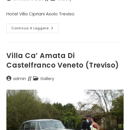
dell'articolo:
dell'articolo:
Hotel Villa Cipriani Asolo Treviso.
Hotel
Continua A Leggere
Villa
Cipriani
Di
Asolo
(Treviso)
Villa Ca’ Amata Di
Castelfranco Veneto (Treviso)
Autore
Categoria
admin
Gallery
dell'articolo:
dell'articolo: