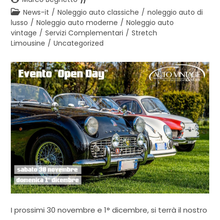
dell'articolo:
Categoria
News-it
/
Noleggio auto classiche
/
noleggio auto di
dell'articolo:
lusso
/
Noleggio auto moderne
/
Noleggio auto
vintage
/
Servizi Complementari
/
Stretch
Limousine
/
Uncategorized
I prossimi 30 novembre e 1° dicembre, si terrà il nostro