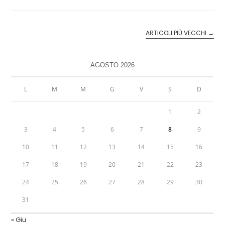
Di
Sant’Andrea
O/M
Castelfranco
Veneto
ARTICOLI PIÙ VECCHI
→
(Treviso)
AGOSTO 2026
L
M
M
G
V
S
D
1
2
3
4
5
6
7
8
9
10
11
12
13
14
15
16
17
18
19
20
21
22
23
24
25
26
27
28
29
30
31
« Giu