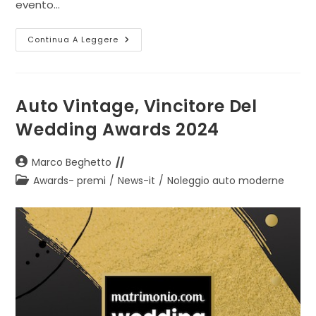
evento…
Evento
Continua A Leggere
Open
Day
Auto Vintage, Vincitore Del
Wedding Awards 2024
Autore
Marco Beghetto
dell'articolo:
Categoria
Awards- premi
/
News-it
/
Noleggio auto moderne
dell'articolo: