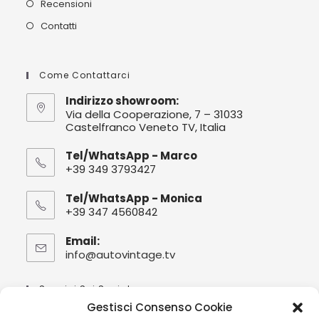
Recensioni
Contatti
Come Contattarci
Indirizzo showroom:
Via della Cooperazione, 7 – 31033
Castelfranco Veneto TV, Italia
Tel/WhatsApp - Marco
+39 349 3793427
Tel/WhatsApp - Monica
+39 347 4560842
Email:
info@autovintage.tv
Opens
in
your
Seguici Sui Social :
application
Gestisci Consenso Cookie