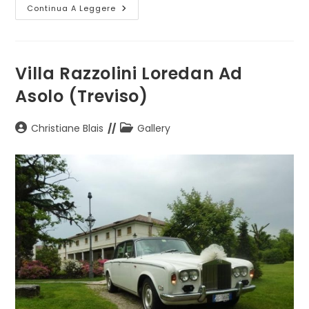
Auto
Continua A Leggere
Vintage,
Vincitore
Del
Wedding
Awards
2024
Villa Razzolini Loredan Ad
Asolo (Treviso)
Autore
Categoria
Christiane Blais
Gallery
dell'articolo:
dell'articolo: