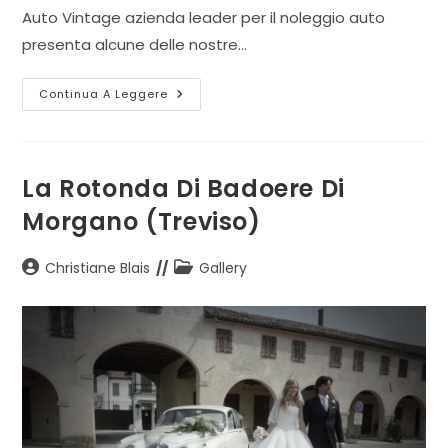
Auto Vintage azienda leader per il noleggio auto
presenta alcune delle nostre…
Castello
Continua A Leggere
Papadopoli
Giol
A
San
Polo
Di
La Rotonda Di Badoere Di
Piave
(Treviso)
Morgano (Treviso)
Autore
Categoria
Christiane Blais
Gallery
dell'articolo:
dell'articolo: