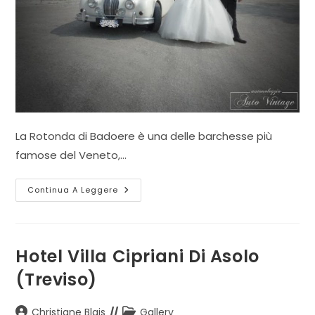
La Rotonda di Badoere è una delle barchesse più
famose del Veneto,…
La
Continua A Leggere
Rotonda
Di
Badoere
Di
Morgano
(Treviso)
Hotel Villa Cipriani Di Asolo
(Treviso)
Autore
Categoria
Christiane Blais
Gallery