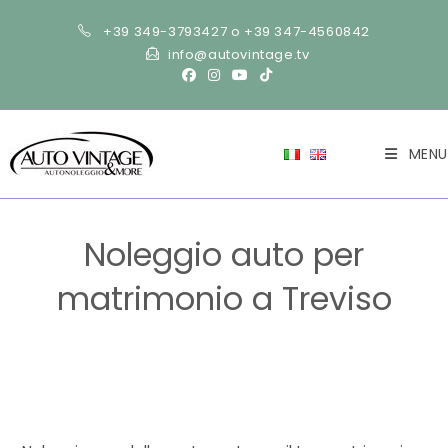
Salta
+39 349-3793427 o +39 347-4560842
al
info@autovintage.tv
contenuto
MENU
Noleggio auto per
matrimonio a Treviso
>
Blog
>
Noleggio auto per matrimonio a Treviso