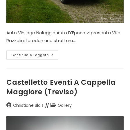
Auto Vintage Noleggio Auto D'Epoca vi presenta Villa
Razzolini Loredan una struttura…
Villa
Continua A Leggere
Razzolini
Loredan
Ad
Asolo
(Treviso)
Castelletto Eventi A Cappella
Maggiore (Treviso)
Autore
Categoria
Christiane Blais
Gallery
dell'articolo:
dell'articolo: