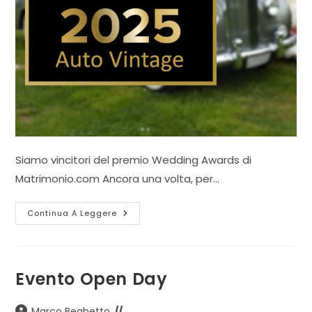
Siamo vincitori del premio Wedding Awards di
Matrimonio.com Ancora una volta, per…
Auto
Continua A Leggere
Vintage,
Vincitore
Del
Wedding
Awards
2025
Evento Open Day
Autore
Marco Beghetto