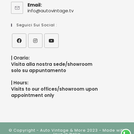
Email:
info@autovintage.tv
Seguici Sui Social :
| Orario:
V
isita alla nostra sede/showroom
solo su appuntamento
| Hours:
V
isits to our offices/showroom upon
appointment only
© Copyright - Auto Vintage & More 2023 - Made with