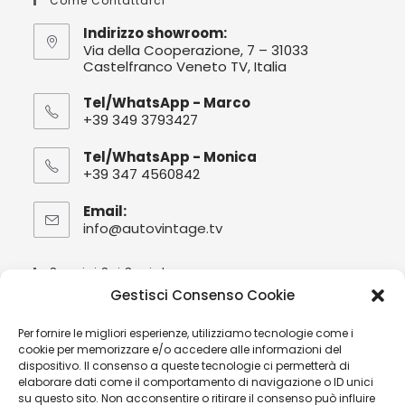
Come Contattarci
Indirizzo showroom:
Via della Cooperazione, 7 – 31033
Castelfranco Veneto TV, Italia
Tel/WhatsApp - Marco
+39 349 3793427
Tel/WhatsApp - Monica
+39 347 4560842
Email:
info@autovintage.tv
Opens
in
your
Seguici Sui Social :
application
Gestisci Consenso Cookie
Per fornire le migliori esperienze, utilizziamo tecnologie come i
cookie per memorizzare e/o accedere alle informazioni del
dispositivo. Il consenso a queste tecnologie ci permetterà di
| Orario:
elaborare dati come il comportamento di navigazione o ID unici
V
isita alla nostra sede/showroom
su questo sito. Non acconsentire o ritirare il consenso può influire
solo su appuntamento