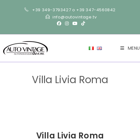
Salta
+39 349-3793427 o +39 347-4560842
al
info@autovintage.tv
contenuto
MENU
Villa Livia Roma
>
Gallery
>
Villa Livia Roma
>
Villa Livia Roma