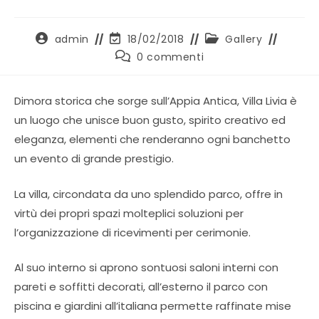
Autore
Ultima
Categoria
admin
18/02/2018
Gallery
dell'articolo:
modifica
dell'articolo:
Commenti
0 commenti
dell'articolo:
dell'articolo:
Dimora storica che sorge sull’Appia Antica, Villa Livia è
un luogo che unisce buon gusto, spirito creativo ed
eleganza, elementi che renderanno ogni banchetto
un evento di grande prestigio.
La villa, circondata da uno splendido parco, offre in
virtù dei propri spazi molteplici soluzioni per
l’organizzazione di ricevimenti per cerimonie.
Al suo interno si aprono sontuosi saloni interni con
pareti e soffitti decorati, all’esterno il parco con
piscina e giardini all’italiana permette raffinate mise