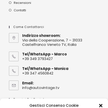
Recensioni
Contatti
Come Contattarci
Indirizzo showroom:
Via della Cooperazione, 7 – 31033
Castelfranco Veneto TV, Italia
Tel/WhatsApp - Marco
+39 349 3793427
Tel/WhatsApp - Monica
+39 347 4560842
Email:
info@autovintage.tv
Opens
in
your
Seguici Sui Social :
application
Gestisci Consenso Cookie