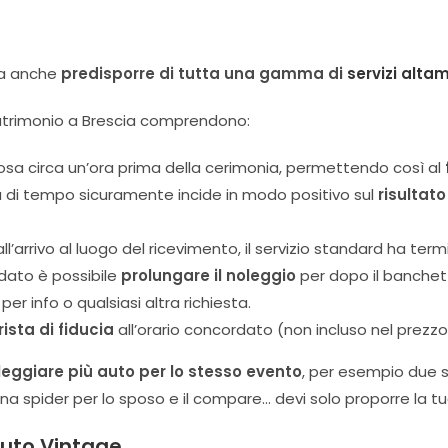
ca anche
predisporre di tutta una gamma di
servizi alta
o matrimonio a Brescia comprendono:
sposa circa un’ora prima della cerimonia, permettendo così al
ilità di tempo sicuramente incide in modo positivo sul
risultat
ll’arrivo al luogo del ricevimento, il servizio standard ha term
ato è possibile
prolungare il noleggio
per dopo il banchet
er info o qualsiasi altra richiesta.
rista di fiducia
all’orario concordato (non incluso nel prezzo
leggiare più auto per lo stesso evento
, per esempio due s
a spider per lo sposo e il compare… devi solo proporre la tu
Auto Vintage