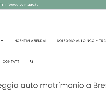
info@autovintage.tv
INCENTIVI AZIENDALI
NOLEGGIO AUTO NCC – TRA
CONTATTI
eggio auto matrimonio a Bre
>
Matrimoni
>
Noleggio auto matrimonio a Brescia