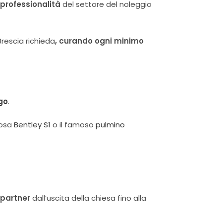
e professionalità
del settore del noleggio
rescia richieda
, curando ogni minimo
go
.
mosa
Bentley S1
o il famoso
pulmino
 partner
dall’uscita della chiesa fino alla