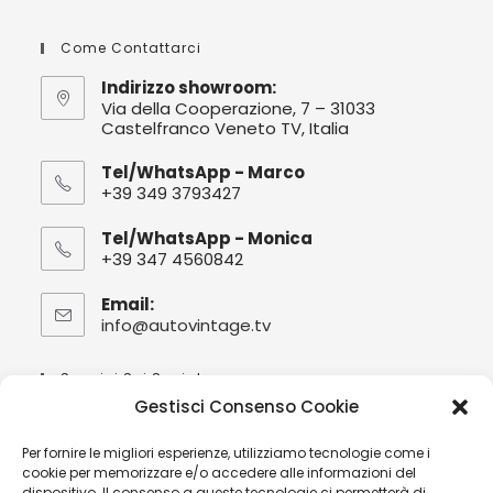
Come Contattarci
Indirizzo showroom:
Via della Cooperazione, 7 – 31033
Castelfranco Veneto TV, Italia
Tel/WhatsApp - Marco
+39 349 3793427
Tel/WhatsApp - Monica
+39 347 4560842
Email:
info@autovintage.tv
Opens
in
your
Seguici Sui Social :
application
Gestisci Consenso Cookie
Per fornire le migliori esperienze, utilizziamo tecnologie come i
cookie per memorizzare e/o accedere alle informazioni del
dispositivo. Il consenso a queste tecnologie ci permetterà di