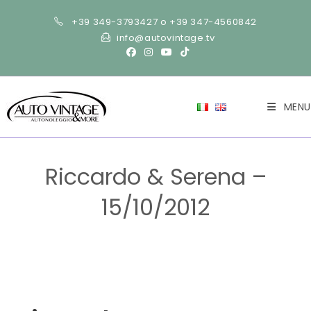
Salta
+39 349-3793427 o +39 347-4560842
al
info@autovintage.tv
contenuto
MENU
Riccardo & Serena –
15/10/2012
>
Riccardo & Serena – 15/10/2012