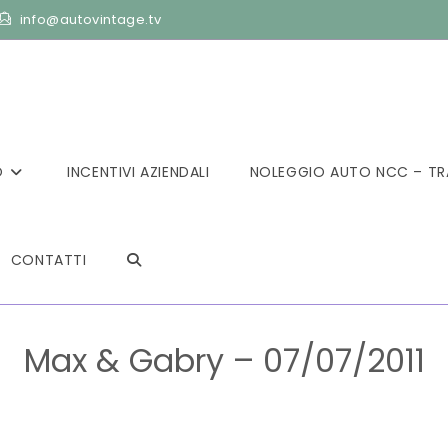
info@autovintage.tv
O
INCENTIVI AZIENDALI
NOLEGGIO AUTO NCC – TR
CONTATTI
ATTIVA/DISATTIVA
Max & Gabry – 07/07/2011
LA
>
Max & Gabry – 07/07/2011
RICERCA