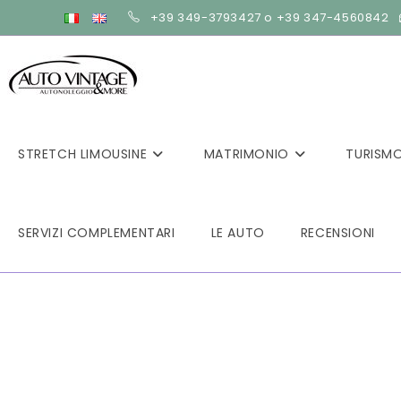
Salta
+39 349-3793427 o +39 347-4560842
al
contenuto
STRETCH LIMOUSINE
MATRIMONIO
TURISM
SERVIZI COMPLEMENTARI
LE AUTO
RECENSIONI