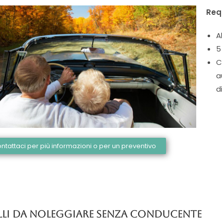
Requ
A
5
C
a
d
ntattaci per più informazioni o per un preventivo
LLI DA NOLEGGIARE SENZA CONDUCENTE