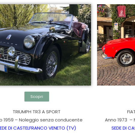
Scopri
TRIUMPH TR3 A SPORT
FIA
o 1959 – Noleggio senza conducente
Anno 1973 –
EDE DI CASTELFRANCO VENETO (TV)
SEDE DI C