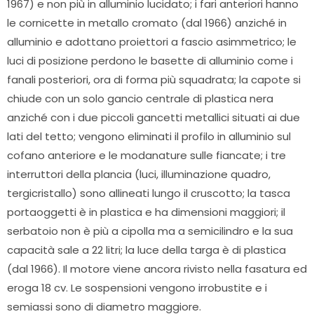
1967) e non più in alluminio lucidato; i fari anteriori hanno
le cornicette in metallo cromato (dal 1966) anziché in
alluminio e adottano proiettori a fascio asimmetrico; le
luci di posizione perdono le basette di alluminio come i
fanali posteriori, ora di forma più squadrata; la capote si
chiude con un solo gancio centrale di plastica nera
anziché con i due piccoli gancetti metallici situati ai due
lati del tetto; vengono eliminati il profilo in alluminio sul
cofano anteriore e le modanature sulle fiancate; i tre
interruttori della plancia (luci, illuminazione quadro,
tergicristallo) sono allineati lungo il cruscotto; la tasca
portaoggetti è in plastica e ha dimensioni maggiori; il
serbatoio non è più a cipolla ma a semicilindro e la sua
capacità sale a 22 litri; la luce della targa è di plastica
(dal 1966). Il motore viene ancora rivisto nella fasatura ed
eroga 18 cv. Le sospensioni vengono irrobustite e i
semiassi sono di diametro maggiore.