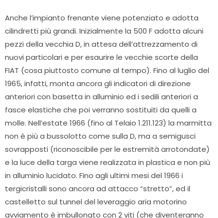
Anche l’impianto frenante viene potenziato e adotta
cilindretti più grandi. Inizialmente la 500 F adotta alcuni
pezzi della vecchia D, in attesa dell’attrezzamento di
nuovi particolari e per esaurire le vecchie scorte della
FIAT (cosa piuttosto comune al tempo). Fino al luglio del
1965, infatti, monta ancora gli indicatori di direzione
anteriori con basetta in alluminio ed i sedili anteriori a
fasce elastiche che poi verranno sostituiti da quelli a
molle. Nell’estate 1966 (fino al Telaio 1.211.123) la marmitta
non è più a bussolotto come sulla D, ma a semigusci
sovrapposti (riconoscibile per le estremità arrotondate)
e la luce della targa viene realizzata in plastica e non più
in alluminio lucidato. Fino agli ultimi mesi del 1966 i
tergicristalli sono ancora ad attacco “stretto”, ed il
castelletto sul tunnel del leveraggio aria motorino
avviamento è imbullonato con 2 viti (che diventeranno