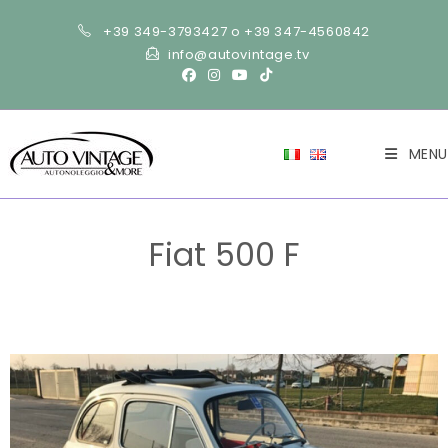
+39 349-3793427 o +39 347-4560842
info@autovintage.tv
MENU
Fiat 500 F
>
Auto
>
Fiat 500 F
>