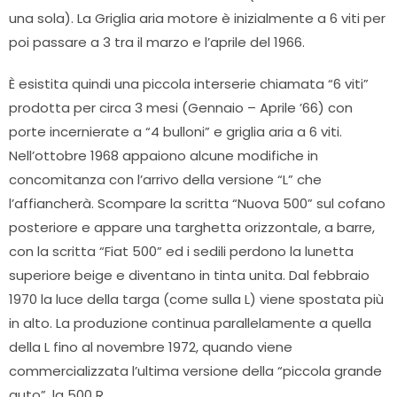
una sola). La Griglia aria motore è inizialmente a 6 viti per
poi passare a 3 tra il marzo e l’aprile del 1966.
È esistita quindi una piccola interserie chiamata “6 viti”
prodotta per circa 3 mesi (Gennaio – Aprile ’66) con
porte incernierate a “4 bulloni” e griglia aria a 6 viti.
Nell’ottobre 1968 appaiono alcune modifiche in
concomitanza con l’arrivo della versione “L” che
l’affiancherà. Scompare la scritta “Nuova 500” sul cofano
posteriore e appare una targhetta orizzontale, a barre,
con la scritta “Fiat 500” ed i sedili perdono la lunetta
superiore beige e diventano in tinta unita. Dal febbraio
1970 la luce della targa (come sulla L) viene spostata più
in alto. La produzione continua parallelamente a quella
della L fino al novembre 1972, quando viene
commercializzata l’ultima versione della “piccola grande
auto”, la 500 R.